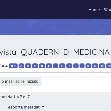
Home
Sfo
Rivista QUADERNI DI MEDICIN
ai a:
0-9
A
B
C
D
E
F
G
H
I
J
K
L
M
N
o inserisci le iniziali:
tati da 1 a 7 di 7
esporta metadati