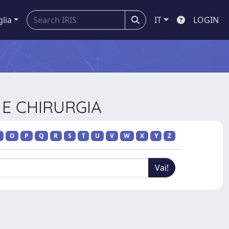
glia
IT
LOGIN
A E CHIRURGIA
O
P
Q
R
S
T
U
V
W
X
Y
Z