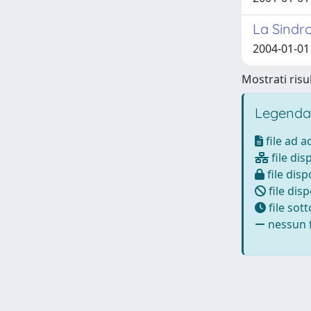
La Sindro
2004-01-01 F
Mostrati risul
Legenda
file ad 
file dis
file disp
file disp
file sot
nessun f