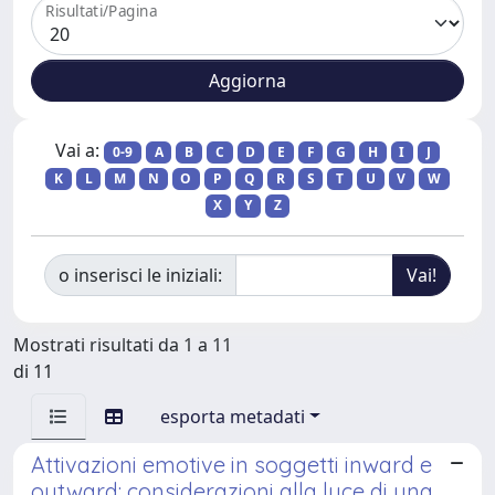
Risultati/Pagina
Vai a:
0-9
A
B
C
D
E
F
G
H
I
J
K
L
M
N
O
P
Q
R
S
T
U
V
W
X
Y
Z
o inserisci le iniziali:
Mostrati risultati da 1 a 11
di 11
esporta metadati
Attivazioni emotive in soggetti inward e
outward: considerazioni alla luce di una